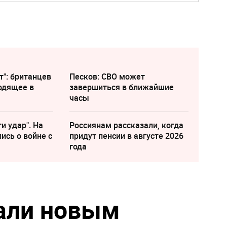
т": британцев
Песков: СВО может
одящее в
завершиться в ближайшие
часы
и удар". На
Россиянам рассказали, когда
ись о войне с
придут пенсии в августе 2026
года
али новым