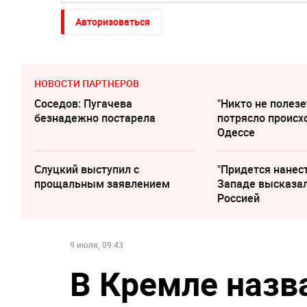
Авторизоваться
НОВОСТИ ПАРТНЕРОВ
Соседов: Пугачева
"Никто не полезе
безнадежно постарела
потрясло происх
Одессе
Слуцкий выступил с
"Придется нанест
прощальным заявлением
Западе высказал
Россией
9 июля, 09:43
В Кремле назв