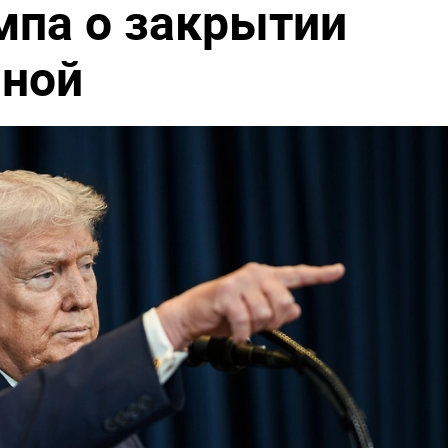
мпа о закрытии
иной