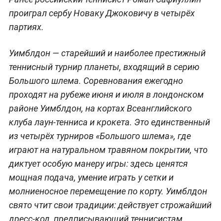
проиграл сербу Новаку Джоковичу в четырёх
партиях.
Уимблдон — старейший и наиболее престижный
теннисный турнир планеты, входящий в серию
Большого шлема. Соревнования ежегодно
проходят на рубеже июня и июля в лондонском
районе Уимблдон, на кортах Всеанглийского
клуба лаун-тенниса и крокета. Это единственный
из четырёх турниров «Большого шлема», где
играют на натуральном травяном покрытии, что
диктует особую манеру игры: здесь ценятся
мощная подача, умение играть у сетки и
молниеносное перемещение по корту. Уимблдон
свято чтит свои традиции: действует строжайший
дресс-код, предписывающий теннисистам