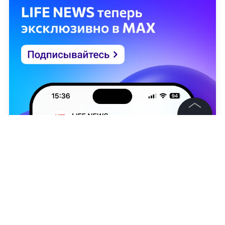
©
2026
News Media Holding.
Все права защищены
Информация
Контакты
Редакция
Александра Мышляева