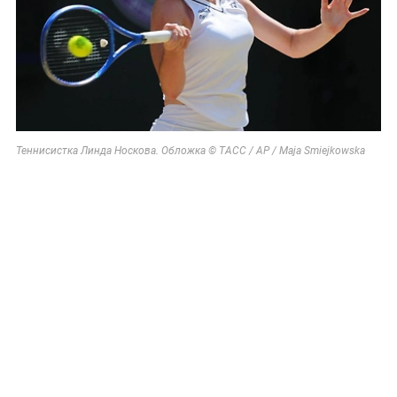
Теннисистка Линда Носкова. Обложка © ТАСС / AP / Maja Smiejkowska