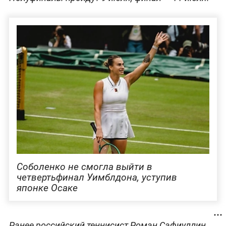
Соболенко не смогла выйти в
четвертьфинал Уимблдона, уступив
японке Осаке
Ранее российский теннисист Роман Сафиуллин