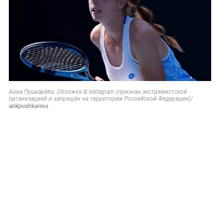
Анна Пушкарёва. Обложка © Instagram (признан экстремистской
организацией и запрещён на территории Российской Федерации)/
ankpushkareva