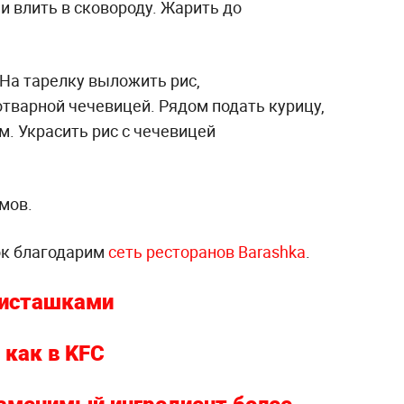
и влить в сковороду. Жарить до
 На тарелку выложить рис,
тварной чечевицей. Рядом подать курицу,
. Украсить рис с чечевицей
мов.
ок благодарим
сеть ресторанов Barashka
.
фисташками
 как в KFC