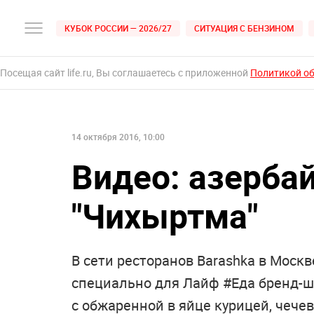
КУБОК РОССИИ — 2026/27
СИТУАЦИЯ С БЕНЗИНОМ
Посещая сайт life.ru, Вы соглашаетесь с приложенной
Политикой о
14 октября 2016, 10:00
Видео: азерба
"Чихыртма"
В сети ресторанов Barashka в Моск
специально для Лайф #Еда бренд-ш
с обжаренной в яйце курицей, чечев