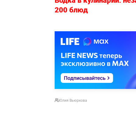
Водка в кулинарии: не
200 блюд
Юлия Вьюркова