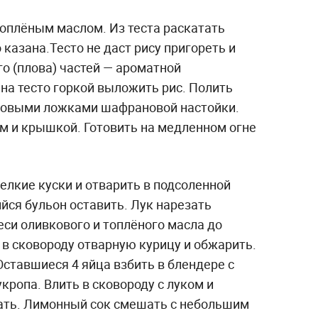
топлёным маслом. Из теста раскатать
 казана.Тесто не даст рису пригореть и
о (плова) частей — ароматной
на тесто горкой выложить рис. Полить
ловыми ложками шафрановой настойки.
 и крышкой. Готовить на медленном огне
елкие куски и отварить в подсоленной
йся бульон оставить. Лук нарезать
си оливкового и топлёного масла до
 в сковороду отварную курицу и обжарить.
Оставшиеся 4 яйца взбить в блендере с
ропа. Влить в сковороду с луком и
ать. Лимонный сок смешать с небольшим