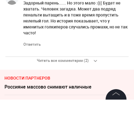
Задорный парень...... Но этого мало :((( Будет не
хватать. Человек загадка. Может два подряд
пенальти вытащить и в тоже время пропустить
нелепый гол. Но история показывает, что у
именитых голкиперов случались промахи, но не так
часто!
Ответить
Читать все комментарии (2)
НОВОСТИ ПАРТНЕРОВ
Россияне массово снимают наличные
Увеличилось число задержанных за массовую драку
©
2026
News Media Holding.
в Челябинске
Все права защищены
"Придется нанести удар". На Западе высказались о
войне с Россией