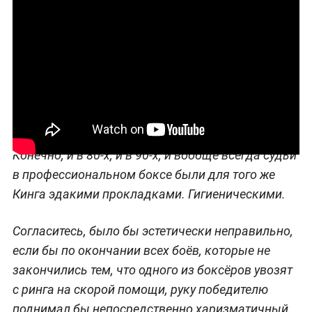
сотрудничал с серым кардиналом этого вида
спорта Доном Кингом. Оба, кстати, активно
участвовали в предвыборной кампании Трампа
и наговорили про миллиардера и бывшего
спортивного промоутера много всего
позитивного.
Конечно, и в 80-х, и в 90-х, и вообще всегда судьи
в профессиональном боксе были для того же
Кинга эдакими прокладками. Гигиеническими.
Согласитесь, было бы эстетически неправильно,
если бы по окончании всех боёв, которые не
закончились тем, что одного из боксёров увозят
с ринга на скорой помощи, руку победителю
поднимал бы непосредственно харизматичный