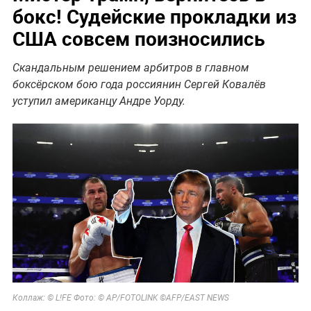
бокс! Судейские прокладки из
США совсем поизносились
Скандальным решением арбитров в главном
боксёрском бою года россиянин Сергей Ковалёв
уступил американцу Андре Уорду.
Коллаж: © L!FE Фото: ©
AP/FOTOLINK ©AFP/EAST NEWS