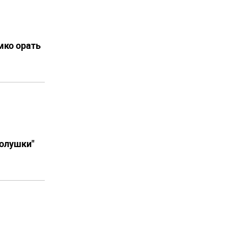
мко орать
Золушки"