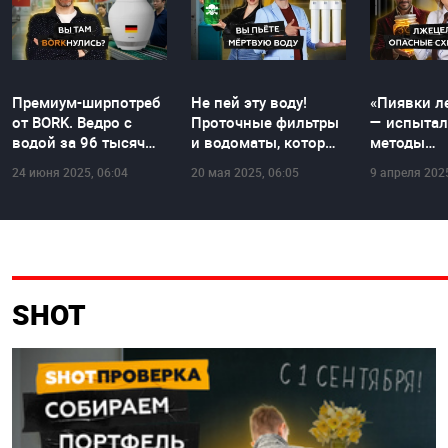
Премиум-ширпотреб
Не пей эту воду!
«Пиявки л
от BORK. Ведро с
Проточные фильтры
— испытал
водой за 96 тысяч
и водоматы, которые
методы
₽?! | SHOT ПРОВЕРКА
тебя травят
нетрадиц
24 июня 2025, 06:04
20 мая 2025, 06:05
9 апреля 2025
медицины 
ПРОВЕРК
SHOT