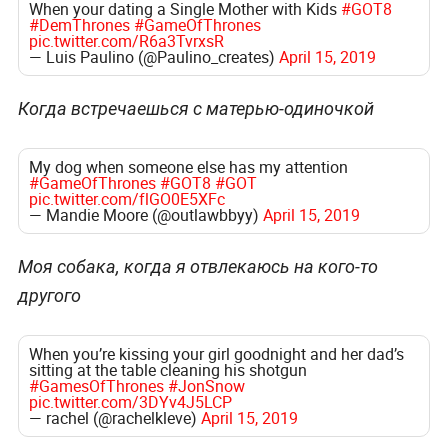
When your dating a Single Mother with Kids
#GOT8
#DemThrones
#GameOfThrones
pic.twitter.com/R6a3TvrxsR
— Luis Paulino (@Paulino_creates)
April 15, 2019
Когда встречаешься с матерью-одиночкой
My dog when someone else has my attention
#GameOfThrones
#GOT8
#GOT
pic.twitter.com/flGO0E5XFc
— Mandie Moore (@outlawbbyy)
April 15, 2019
Моя собака, когда я отвлекаюсь на кого-то
другого
When you’re kissing your girl goodnight and her dad’s
sitting at the table cleaning his shotgun
#GamesOfThrones
#JonSnow
pic.twitter.com/3DYv4J5LCP
— rachel (@rachelkleve)
April 15, 2019