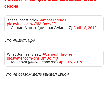
сезона
"that's incest bro"
#GameofThrones
pic.twitter.com/Y9Mr0nYvCP
— Ahmad Alamer (@AhmadAAlamer7)
April 15, 2019
Это инцест, бро
What Jon really saw
#GameofThrones
pic.twitter.com/bnHQmDoP4X
— Mendoza (@wwmendozao)
April 15, 2019
Что на самом деле увидел Джон