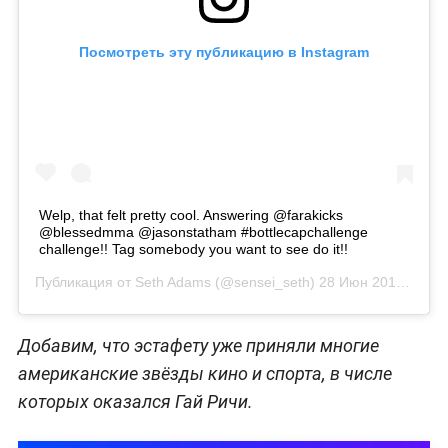
Посмотреть эту публикацию в Instagram
Welp, that felt pretty cool. Answering @farakicks
@blessedmma @jasonstatham #bottlecapchallenge
challenge!! Tag somebody you want to see do it!!
Публикация от
Seth Adams
(@sensei_seth)
28 Июн 2019 в 1:57 PDT
Добавим, что эстафету уже приняли многие
американские звёзды кино и спорта, в числе
которых оказался Гай Ричи.