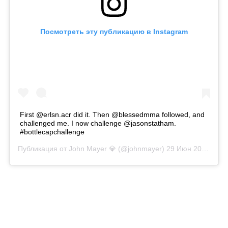
Посмотреть эту публикацию в Instagram
First @erlsn.acr did it. Then @blessedmma followed, and
challenged me. I now challenge @jasonstatham.
#bottlecapchallenge
Публикация от
John Mayer 💎
(@johnmayer)
29 Июн 2019 в 2:57 PDT