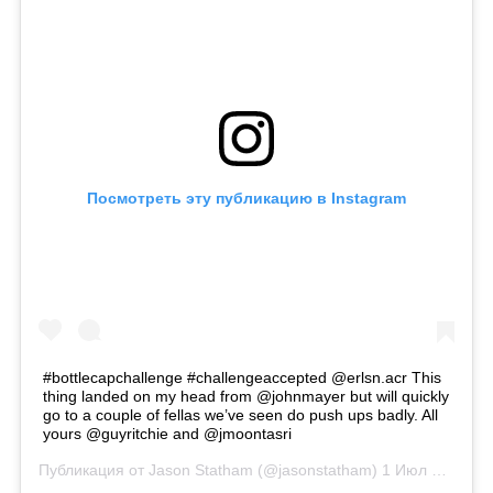
Посмотреть эту публикацию в Instagram
#bottlecapchallenge #challengeaccepted @erlsn.acr This
thing landed on my head from @johnmayer but will quickly
go to a couple of fellas we’ve seen do push ups badly. All
yours @guyritchie and @jmoontasri
Публикация от
Jason Statham
(@jasonstatham)
1 Июл 2019 в 9:09 PDT