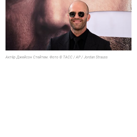
Актёр Джейсон Стейтем. Фото © ТАСС / AP / Jordan Strauss