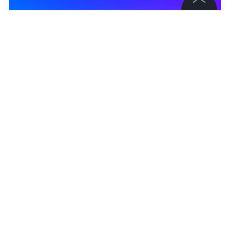
©
2026
News Media Holding.
Все права защищены
Информация
Контакты
Редакция
Правовая информация
Политика обработки персональных данных
Партнерам
RSS
Жанры и форматы
Расследования