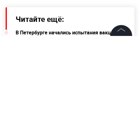
Читайте ещё:
В Петербурге начались испытания вакцины-
"йогурта", вырабатывающей иммунитет к
коронавирусу
©
2026
News Media Holding.
Все права защищены
"Лени стало много". В Союзе женщин России
описали идеального мужчину
Информация
Вагнеру Лаву запретят играть за ЦСКА в
этом сезоне
Контакты
Редакция
Правовая информация
Политика обработки персональных данных
Партнерам
RSS