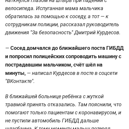
наткнулся глазом на штырь при падении с
велосипеда. Испуганная мама мальчика
обратилась за помощью к соседу, а тот — к
сотрудникам полиции, рассказал руководитель
движения "За безопасность" Дмитрий Курдесов.
Сосед домчался до ближайшего поста ГИБДД
—
и попросил полицейских сопроводить машину с
пострадавшим мальчиком, счёт шёл на
минуты,
— написал Курдесов в посте в соцсети
"ВКонтакте".
В ближайшей больнице ребёнка с жуткой
травмой принять отказались. Там пояснили, что
помогают только пациентам с коронавирусом, и
не пустили автомобиль ГИБДД дальше
шлагбаума. К тому моменту малыш потерял