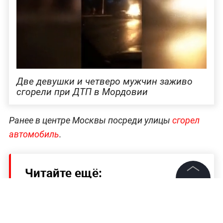
Две девушки и четверо мужчин заживо
сгорели при ДТП в Мордовии
Ранее в центре Москвы посреди улицы
сгорел
автомобил
ь
.
Читайте ещё:
©
2026
News Media Holding.
Роспотребнадзор разрешил "Динамо"
Все права защищены
провести матч с "Сочи" на выезде