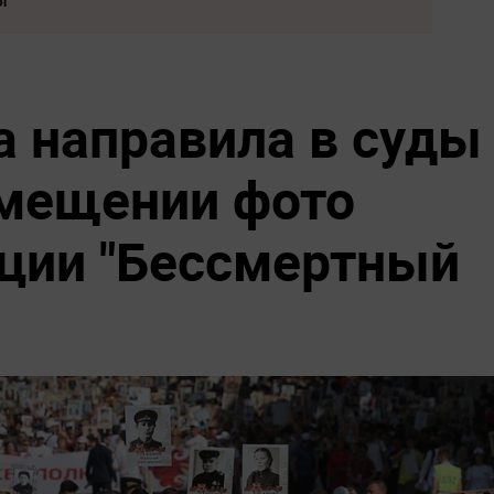
ы
а направила в суды
змещении фото
кции "Бессмертный