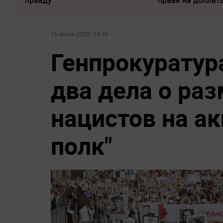
правду
праве на доплат
16 июля 2020, 14:46
Генпрокуратур
два дела о ра
нацистов на а
полк"