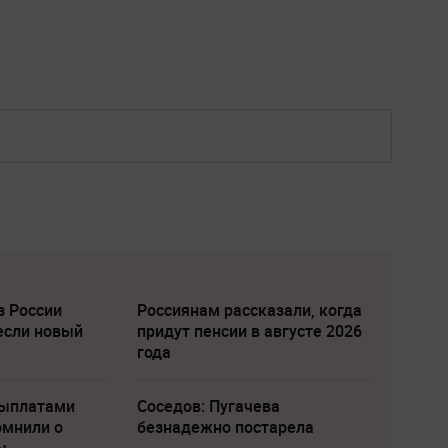
з России
Россиянам рассказали, когда
если новый
придут пенсии в августе 2026
года
выплатами
Соседов: Пугачева
омнили о
безнадежно постарела