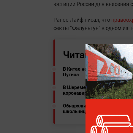
юстиции России для внесения 
Ранее Лайф писал, что
правоох
секты "Фалуньгун" в одном из
Читайте ещё:
В Китае начали продавать "с
Путина
В Шереметьево пассажиры смо
коронавирус
Обнаружили лишь сланцы и па
школьницу, пропавшую после 