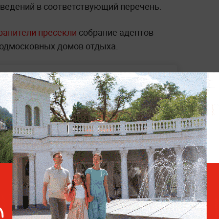
сведений в соответствующий перечень.
ранители пресекли
собрание адептов
 подмосковных домов отдыха.
копированный" автомобиль Владимира
гут пройти экспресс-тестирование на
намку. В Башкирии ищут 10-летнюю
вылазки на пляж