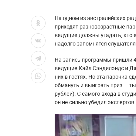
На одном из австралийских ради
приходят разновозрастные пар
ведущие должны угадать, кто е
надолго запомнятся слушателя
На запись программы пришли 4
ведущие Кайл Сэндилэндс и Дж
них в гостях. Но эта парочка с
обмануть и выиграть приз — ты
рублей). С самого входа в сту
он не сильно убедил экспертов.