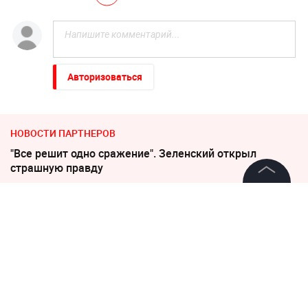
Авторизоваться
НОВОСТИ ПАРТНЕРОВ
"Все решит одно сражение". Зеленский открыл
страшную правду
©
2026
News Media Holding.
Слуцкий выступил с прощальным заявлением
Все права защищены
Погиб Александр Ермаков
Информация
По бежавшему из России Надеждину* нанесли новый
удар
Контакты