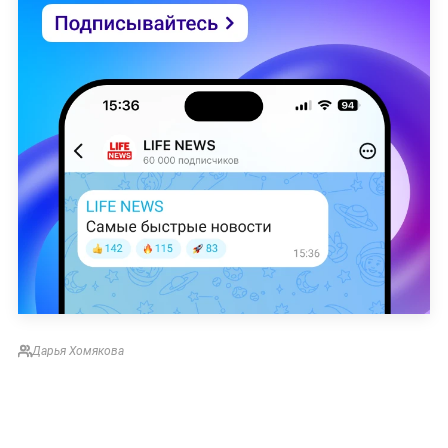
Дарья Хомякова