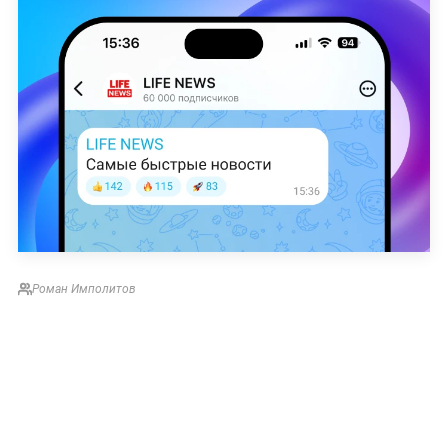
Роман Имполитов