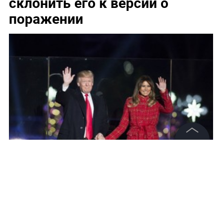
склонить его к версии о
поражении
©
2026
News Media Holding.
Все права защищены
Фото © Facebook /
Donald J. Trump
Информация
Контакты