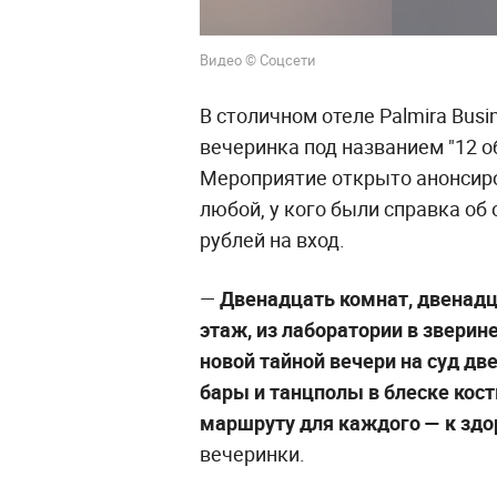
Видео © Соцсети
В столичном отеле Palmira Bus
вечеринка под названием "12 об
Мероприятие открыто анонсиров
любой, у кого были справка об
рублей на вход.
—
Двенадцать комнат, двенадц
этаж, из лаборатории в зверин
новой тайной вечери на суд дв
бары и танцполы в блеске кос
маршруту для каждого —
к зд
вечеринки.