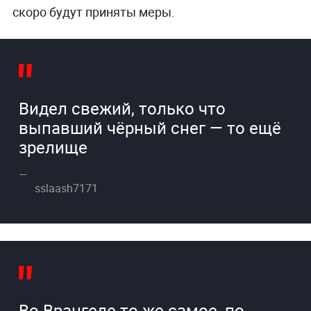
скоро будут приняты меры.
Видел свежий, только что
выпавший чёрный снег — то ещё
зрелище
sslaash7171
Во Врангеле то же самое, по