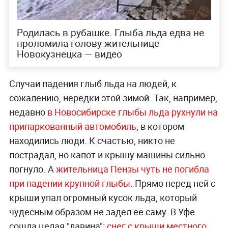
Родилась в рубашке. Глыба льда едва не
проломила голову жительнице
Новокузнецка — видео
Случаи падения глыб льда на людей, к
сожалению, нередки этой зимой. Так, например,
недавно
в Новосибирске глыбы льда рухнули на
припаркованный автомобиль
, в котором
находились люди. К счастью, никто не
пострадал, но капот и крышу машины сильно
погнуло. А
жительница Пензы чуть не погибла
при падении крупной глыбы
. Прямо перед ней с
крыши упал огромный кусок льда, который
чудесным образом не задел её саму. В Уфе
сошла целая "лавина":
снег с крыши местного