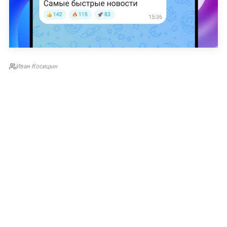
Иван Косицын