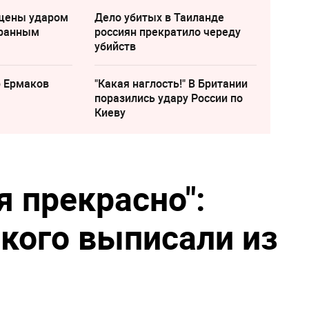
щены ударом
Дело убитых в Таиланде
транным
россиян прекратило череду
убийств
р Ермаков
"Какая наглость!" В Британии
поразились удару России по
Киеву
я прекрасно":
кого выписали из