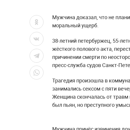
Мужчина доказал, что не план
моральный ущерб.
38-летний петербуржец, 55-лет
жёсткого полового акта, перес
причинении смерти по неостор
пресс-служба судов Санкт-Пете
Трагедия произошла в коммуна
занимались сексом с пяти вечер
Женщина скончалась от травм г
был пьян, но преступного умыс
Мужчина принёс извинения до