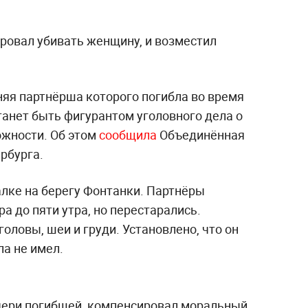
ировал убивать женщину, и возместил
няя партнёрша которого погибла во время
танет быть фигурантом уголовного дела о
ожности. Об этом
сообщила
Объединённая
рбурга.
лке на берегу Фонтанки. Партнёры
а до пяти утра, но перестарались.
оловы, шеи и груди. Установлено, что он
ла не имел.
чери погибшей, компенсировал моральный