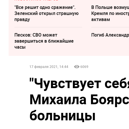
"Все решит одно сражение".
В Польше возму
Зеленский открыл страшную
Кремля по инос
правду
активам
Песков: СВО может
Погиб Александ
завершиться в ближайшие
часы
17 февраля 2021, 14:44
6069
"Чувствует себ
Михаила Боярс
больницы