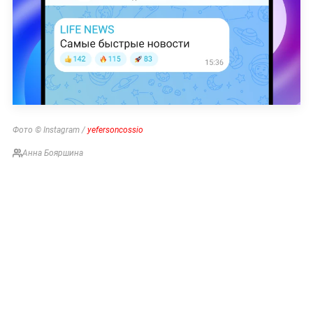
Фото © Instagram /
yefersoncossio
Анна Бояршина