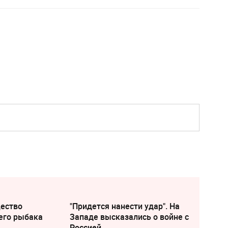
щество
"Придется нанести удар". На
его рыбака
Западе высказались о войне с
Россией