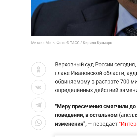
Михаил Мень. Фото © ТАСС / Кирилл Кухмарь
Верховный суд России сегодня,
главе Ивановской области, ау
обвиняемому в растрате 700 м
определённых действий замени
"Меру пресечения смягчили д
поведении, в остальном
(апел
изменения", —
передаёт
"Инте