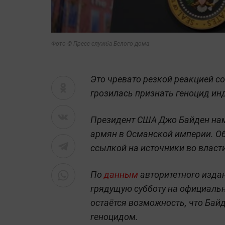
Фото © Пресс-служба Белого дома
Это чревато резкой реакцией со
грозилась признать геноцид ин
Президент США Джо Байден нам
армян в Османской империи. Об э
ссылкой на источники во власт
По
данным
авторитетного изда
грядущую субботу на официальн
остаётся возможность, что Байд
геноцидом.