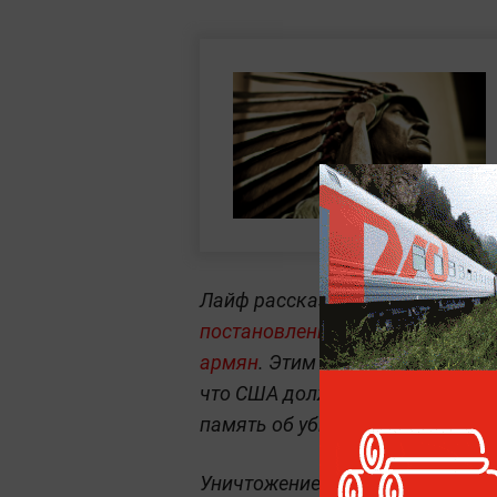
Лайф рассказывал, что ещё два
постановление о необходимост
армян
. Этим жестом верхняя п
что США должны помнить об эти
память об убитых людях.
Уничтожение армян признали ге