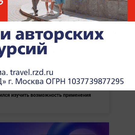
гие, а также Всемирный совет церквей.
рции и Азербайджанской Республики
ных на акции отпустили без составления
 ракетную атаку со стороны Израиля
ился изучить возможность применения