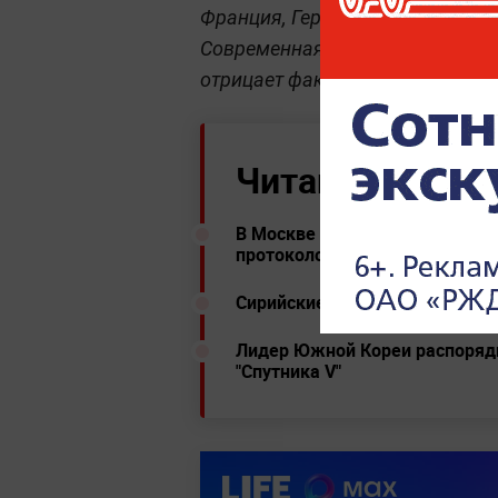
Франция, Германия и многие дру
Современная историография Ту
отрицает факт геноцида.
Читайте ещё:
В Москве почти всех задержан
протоколов
Сирийские силы ПВО отразили
Лидер Южной Кореи распоряд
"Спутника V"