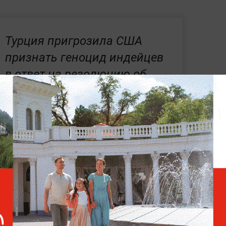
Турция пригрозила США
признать геноцид индейцев
в ответ на резолюцию об
армянах
 года назад
Сенат Конгресса США принял
и официального признания геноцида
алата парламента выразила мнение о том,
х чёрных страницах истории и чтить
ноцидом и осудили Россия, Польша,