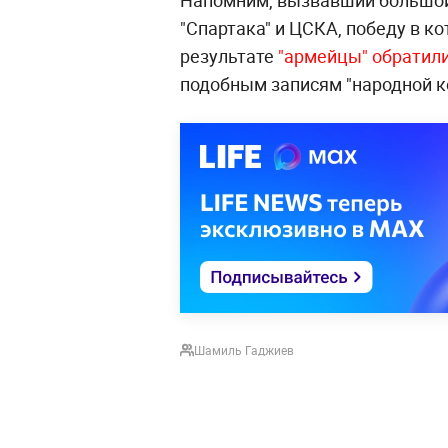
Напомним, вызвавший большой 
"Спартака" и ЦСКА, победу в к
результате
"армейцы" обратили
подобным записям "народной 
Шамиль Гаджиев