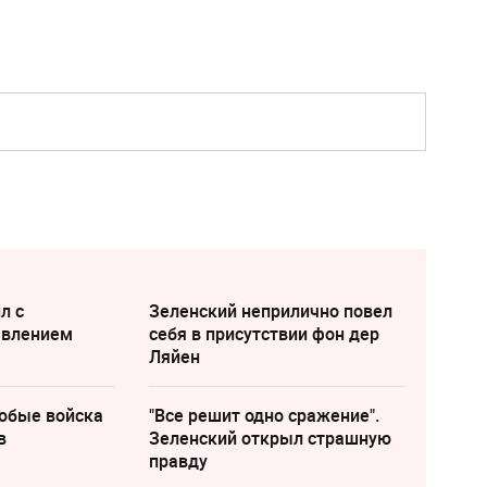
л с
Зеленский неприлично повел
явлением
cебя в присутствии фон дер
Ляйен
собые войска
"Все решит одно сражение".
в
Зеленский открыл страшную
правду