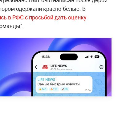
резонанс твит был написан после дерби
отором одержали красно-белые. В
сь в РФС с просьбой дать оценку
команды".