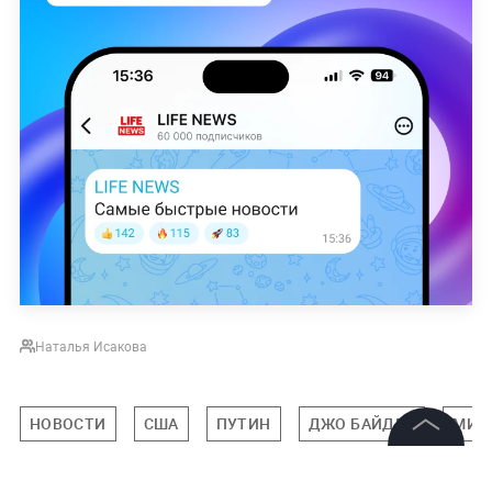
Наталья Исакова
НОВОСТИ
США
ПУТИН
ДЖО БАЙДЕН
МИР
©
2026
News Media Holding.
Все права защищены