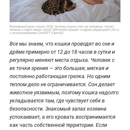
Всемирный день кошек 2026: почему кошка спит на человеке, топчет
лапами и ходит мимо лотка? ИИ-иллюстрация: создано редакцией Life.ru
с использованием ChatGPT (OpenAI)
Все мы знаем, что кошки проводят во сне и
дрёме примерно от 12 до 18 часов в сутки и
регулярно меняют места отдыха. Человек с
их точки зрения — это большая, мягкая и
постоянно работающая грелка. Но одним
теплом дело не ограничивается. Сон делает
животное уязвимым, поэтому кошка надолго
укладывается там, где чувствует себя в
безопасности. Знакомый запах хозяина
успокаивает, а его кровать воспринимается
как часть собственной территории. Если