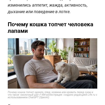
изменились аппетит, жажда, активность,
дыхание или поведение в лотке.
Почему кошка топчет человека
лапами
Почему кошка топчет одеяло, плед, хозяина или кровать перед сном и
что такое «молочный шаг»? ИИ-иллюстрация: создано редакцией Life.ru с
использованием ChatGPT (OpenAI)