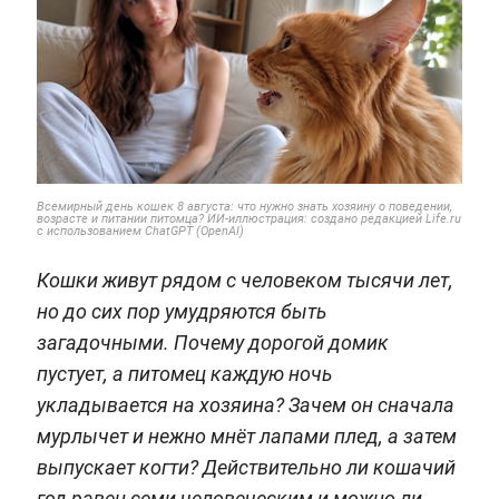
Всемирный день кошек 8 августа: что нужно знать хозяину о поведении,
возрасте и питании питомца? ИИ-иллюстрация: создано редакцией Life.ru
с использованием ChatGPT (OpenAI)
Кошки живут рядом с человеком тысячи лет,
но до сих пор умудряются быть
загадочными. Почему дорогой домик
пустует, а питомец каждую ночь
укладывается на хозяина? Зачем он сначала
мурлычет и нежно мнёт лапами плед, а затем
выпускает когти? Действительно ли кошачий
год равен семи человеческим и можно ли