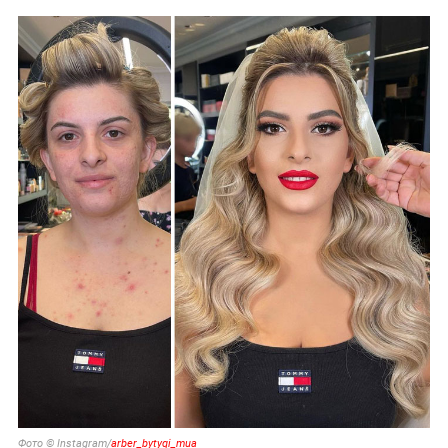
Фото © Instagram/
arber_bytyqi_mua