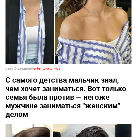
Фото © Instagram/
arber_bytyqi_mua
С самого детства мальчик знал,
чем хочет заниматься. Вот только
семья была против — негоже
мужчине заниматься "женским"
делом