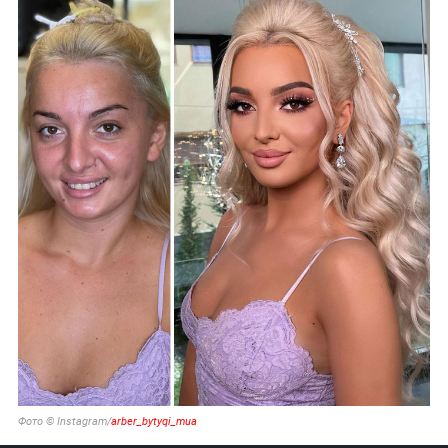
Фото © Instagram/
arber_bytyqi_mua