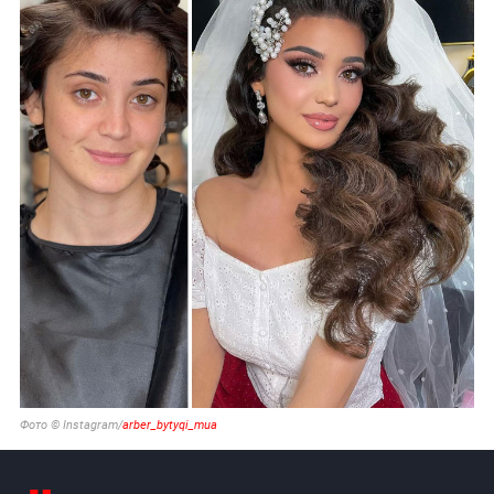
Фото © Instagram/
arber_bytyqi_mua