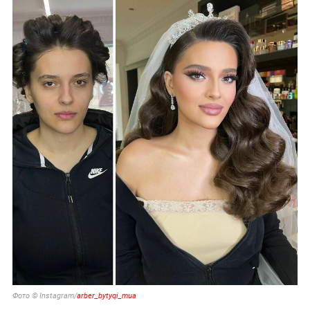
Фото © Instagram/
arber_bytyqi_mua