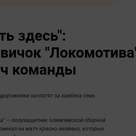
ть здесь":
вичок "Локомотива
тч команды
дорожники заплатят за хавбека семь
а" — полузащитник олимпийской сборной
риехал на матч красно-зелёных, которые