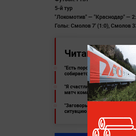
5-й тур
"Локомотив" — "Краснодар" — 2
Голы: Смолов 7' (1:0), Смолов 33'
Читайте ещё:
"Есть порох в пороховницах": 
собирается заканчивать карь
"Я счастлив быть здесь": Воз
матч команды
"Заговоры не для меня": Нап
ситуацию в "Спартаке"