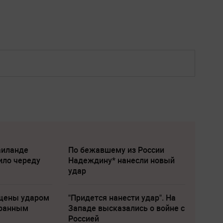
аиланде
По бежавшему из России
ило череду
Надеждину* нанесли новый
удар
щены ударом
"Придется нанести удар". На
транным
Западе высказались о войне с
Россией