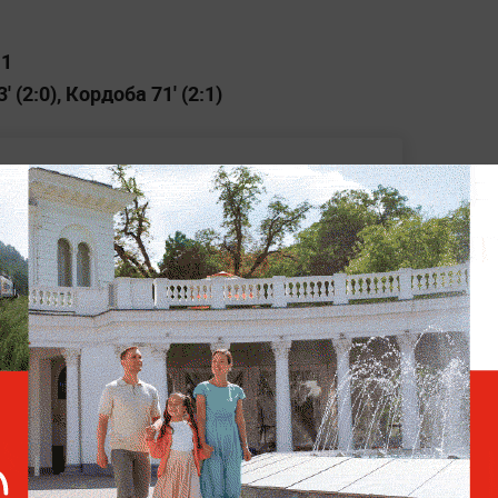
:1
 (2:0), Кордоба 71' (2:1)
Хоккеист Ковальчук сообщил, что не
еру
можный новичок "Локомотива" приехал на
адающий Соболев прокомментировал