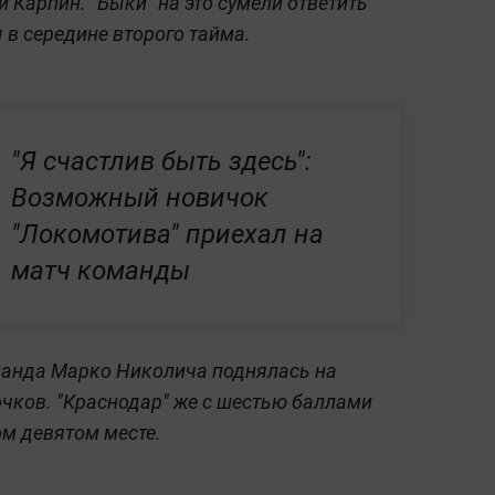
Карпин. "Быки" на это сумели ответить
в середине второго тайма.
"Я счастлив быть здесь":
Возможный новичок
"Локомотива" приехал на
матч команды
оманда Марко Николича поднялась на
 очков. "Краснодар" же с шестью баллами
м девятом месте.