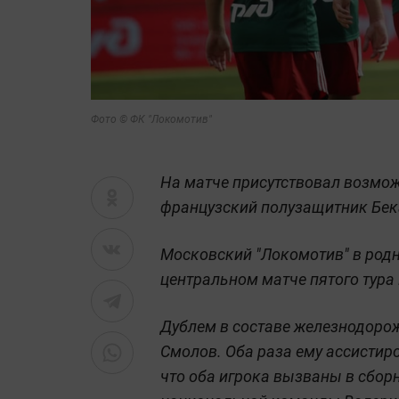
Фото © ФК "Локомотив"
На матче присутствовал возмо
французский полузащитник Бек
Московский "Локомотив" в родн
центральном матче пятого тура 
Дублем в составе железнодоро
Смолов. Оба раза ему ассистир
что оба игрока вызваны в сборн