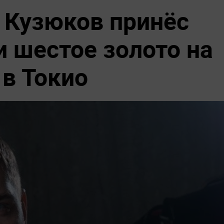
 Кузюков принёс
и шестое золото на
в Токио