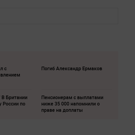
л с
Погиб Александр Ермаков
явлением
" В Британии
Пенсионерам с выплатами
у России по
ниже 35 000 напомнили о
праве на доплаты