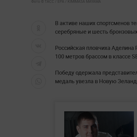
Фото © ТАСС / EPA / KIMIMASA MAYAMA
В активе наших спортсменов те
серебряные и шесть бронзовых
Российская пловчиха Аделина 
100 метров брассом в классе S
Победу одержала представител
медаль увезла в Новую Зеланд