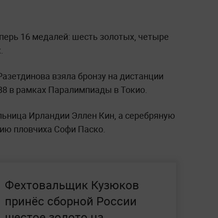
перь 16 медалей: шесть золотых, четыре
.
Разетдинова взяла бронзу на дистанции
B8 в рамках Паралимпиады в Токио.
ьница Ирландии Эллен Кин, а серебряную
ию пловчиха Софи Паско.
Фехтовальщик Кузюков
принёс сборной России
шестое золото на