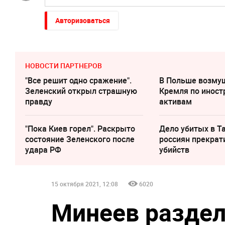
Авторизоваться
НОВОСТИ ПАРТНЕРОВ
"Все решит одно сражение".
В Польше возму
Зеленский открыл страшную
Кремля по инос
правду
активам
"Пока Киев горел". Раскрыто
Дело убитых в Т
состояние Зеленского после
россиян прекрат
удара РФ
убийств
15 октября 2021, 12:08
6020
Минеев раздел