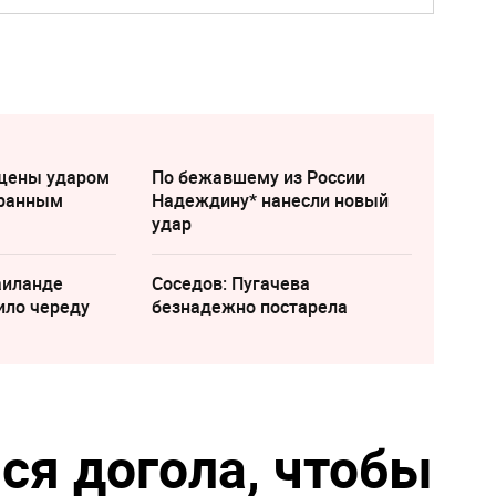
щены ударом
По бежавшему из России
транным
Надеждину* нанесли новый
удар
аиланде
Соседов: Пугачева
ило череду
безнадежно постарела
ся догола, чтобы