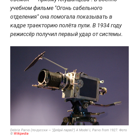
учебном фильме "Огонь сабельного
отделения" она помогала показывать в
кадре траекторию полёта пули. В 1934 году
режиссёр получил первый удар от системы.
Debrie Parvo (по-русски — "Дебри́ парво́") A Model L Parvo from 1927.
Фото
©
Wikipedia