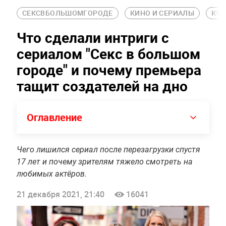
СЕКСВБОЛЬШОМГОРОДЕ
КИНО И СЕРИАЛЫ
КУЛ
Что сделали интриги с
сериалом "Секс в большом
городе" и почему премьера
тащит создателей на дно
Оглавление
Чего лишился сериал после перезагрузки спустя
17 лет и почему зрителям тяжело смотреть на
любимых актёров.
21 декабря 2021, 21:40
16041