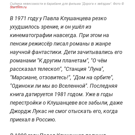
Съёмка невесомости в барабане для фильма "Дорога к звёздам".
Фото ©
Startfilm.ru
В 1971 году у Павла Клушанцева резко
ухудшилось зрение, и он ушёл из
кинематографии навсегда. При этом на
пенсии режиссёр писал романы в жанре
научной фантастики. Дети зачитывались его
романами "К другим планетам", "О чём
рассказал телескоп", "Станция "Луна",
"Марсиане, отзовитесь!", "Дом на орбите",
"Одиноки ли мы во Вселенной". Последняя
книга датируется 1981 годом. Уже в годы
перестройки о Клушанцеве все забыли, даже
Джордж Лукас не смог отыскать его, когда
приехал в Россию.