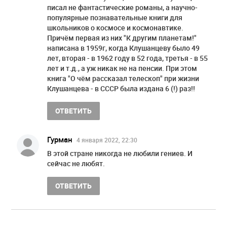
писал не фантастические романы, а научно-
популярные познавательные книги для
школьников о космосе и космонавтике.
Причём первая из них "К другим планетам!"
написана в 1959г, когда Клушанцеву было 49
лет, вторая - в 1962 году в 52 года, третья - в 55
лет и т.д., а уж никак не на пенсии. При этом
книга "О чём рассказал телескоп" при жизни
Клушанцева - в СССР была издана 6 (!) раз!!
ОТВЕТИТЬ
Гурман
4 января 2022, 22:30
В этой стране никогда не любили гениев. И
сейчас не любят.
ОТВЕТИТЬ