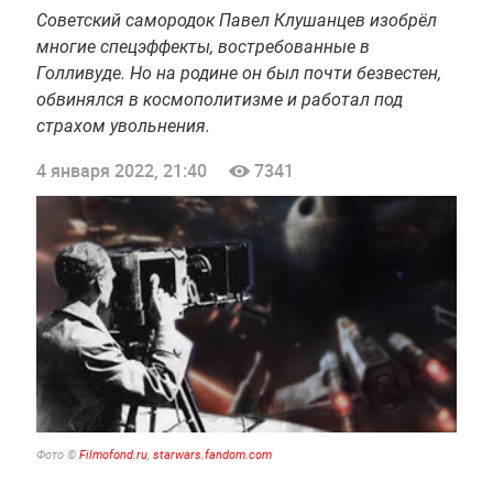
Советский самородок Павел Клушанцев изобрёл
многие спецэффекты, востребованные в
Голливуде. Но на родине он был почти безвестен,
обвинялся в космополитизме и работал под
страхом увольнения.
4 января 2022, 21:40
7341
Фото ©
Filmofond.ru
,
starwars.fandom.com