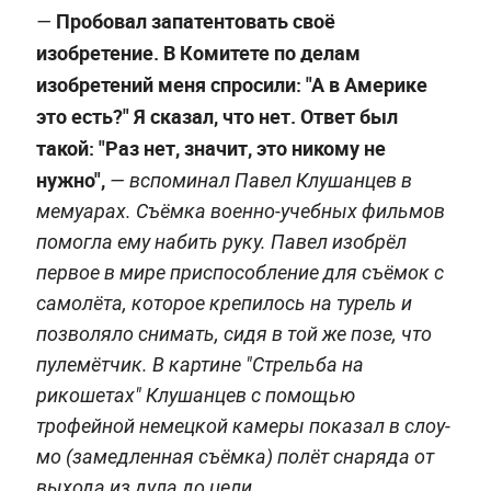
Пробовал запатентовать своё
—
изобретение. В Комитете по делам
изобретений меня спросили: "А в Америке
это есть?" Я сказал, что нет. Ответ был
такой: "Раз нет, значит, это никому не
нужно",
— вспоминал Павел Клушанцев в
мемуарах. Съёмка военно-учебных фильмов
помогла ему набить руку. Павел изобрёл
первое в мире приспособление для съёмок с
самолёта, которое крепилось на турель и
позволяло снимать, сидя в той же позе, что
пулемётчик. В картине "Стрельба на
рикошетах" Клушанцев с помощью
трофейной немецкой камеры показал в слоу-
мо (замедленная съёмка) полёт снаряда от
выхода из дула до цели.