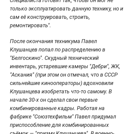
специалиста готовят так, чтобы он мог не
только эксплуатировать данную технику, но и
сам её конструировать, строить,
ремонтировать".
После окончания техникума Павел
Клушанцев попал по распределению в
"Белгоскино". Скудный технический
инвентарь, устаревшие камеры "Дебри", ЖК,
"Аскания" (при этом он отмечал, что в СССР
сильнейшие кинооператоры) вдохновили
Клушанцева изобретать что-то самому. В
начале 30-х он сделал свои первые
комбинированные кадры. Работая на
фабрике "Союзтехфильм" Павел придумал
приспособление для комбинированных
съёмок — "призму Клушанцева". В военно-