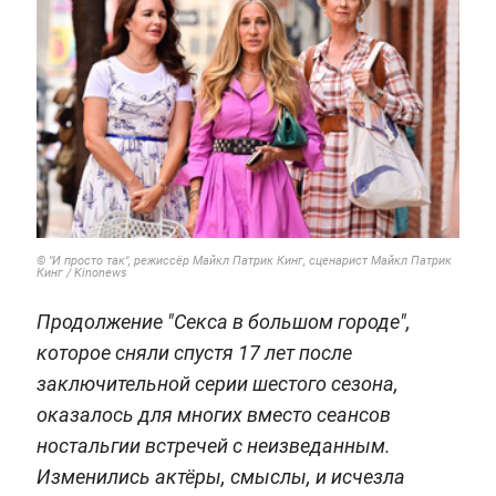
© "И просто так", режиссёр Майкл Патрик Кинг, сценарист Майкл Патрик
Кинг / Kinonews
Продолжение "Секса в большом городе",
которое сняли спустя 17 лет после
заключительной серии шестого сезона,
оказалось для многих вместо сеансов
ностальгии встречей с неизведанным.
Изменились актёры, смыслы, и исчезла