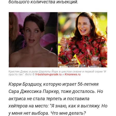
большого количества инъекций.
Кристин Дэвис в роли Шарлоты Йорк в шестом сезоне и первой серии "И
просто так". Фото ©
V-bolshom-gorode.ru
и
Kinonews.ru
Кэрри Брэдшоу, которую играет 56-летняя
Сара Джессика Паркер, тоже досталось. Но
актриса не стала терпеть и поставила
хейтеров на место: "Я знаю, как я выгляжу. Но
у меня нет выбора. Что мне делать?