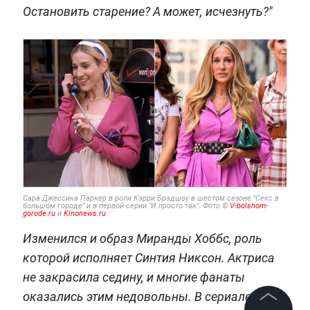
Остановить старение? А может, исчезнуть?"
Сара Джессика Паркер в роли Кэрри Брэдшоу в шестом сезоне "Секс в
большом городе" и в первой серии "И просто так". Фото ©
V-bolshom-
gorode.ru
и
Kinonews.ru
Изменился и образ Миранды Хоббс, роль
которой исполняет Синтия Никсон. Актриса
не закрасила седину, и многие фанаты
оказались этим недовольны. В сериале её