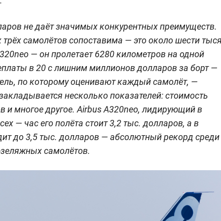
.
ларов не даёт значимых конкурентных преимуществ.
 трёх самолётов сопоставима — это около шести тыс
320neo — он пролетает 6280 километров на одной
реплаты в 20 с лишним миллионов долларов за борт —
ель, по которому оценивают каждый самолёт, —
р закладывается несколько показателей: стоимость
в и многое другое. Airbus A320neo, лидирующий в
х — час его полёта стоит 3,2 тыс. долларов, а в
дит до 3,5 тыс. долларов — абсолютный рекорд среди
юзеляжных самолётов.