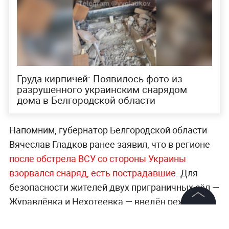
Груда кирпичей: Появилось фото из
разрушенного украинским снарядом
дома в Белгородской области
Напомним, губернатор Белгородской области
Вячеслав Гладков ранее заявил, что в регионе
после обстрела ВСУ со стороны Украины
взорвался снаряд, есть пострадавшие
. Для
безопасности жителей двух приграничных сёл —
Журавлёвка и Нехотеевка — введён режим
чрезвычайной ситуации. Людей эвакуируют из
©
2026
News Media Holding.
Все права защищены