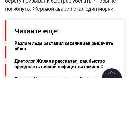
берегу призывали быстрее убегать, чтобы не
погибнуть. Жертвой аварии стал один моряк.
Читайте ещё:
Разлом льда заставил сахалинцев рыбачить
лёжа
Диетолог Жиляев рассказал, как быстро
преодолеть весной дефицит витамина D
Портрет Монро в исполнении Уорхола
выставили на продажу за рекордную сумму
©
2026
News Media Holding.
Все права защищены
Информация
Контакты