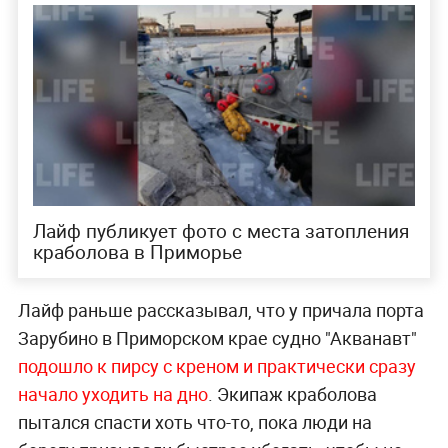
Лайф публикует фото с места затопления
краболова в Приморье
Лайф раньше рассказывал, что у причала порта
Зарубино в Приморском крае судно "Акванавт"
подошло к пирсу с креном и практически сразу
начало уходить на дно
. Экипаж краболова
пытался спасти хоть что-то, пока люди на