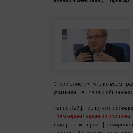
Стёре отметил, что ко всем гр
учитывая те права и обязанност
Ранее Лайф писал, что презид
премьером Норвегии причины п
лидер также проинформировал 
очередной раунд которых состо