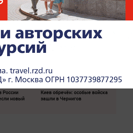
щены ударом
"Пока Киев горел". Раскрыто
транным
состояние Зеленского после
удара РФ
з России
Киев обречён: особые войска
если новый
зашли в Чернигов