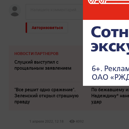
Авторизоваться
НОВОСТИ ПАРТНЕРОВ
Слуцкий выступил с
В Польше возму
прощальным заявлением
Кремля по инос
активам
"Все решит одно сражение".
По бежавшему и
Зеленский открыл страшную
Надеждину* нан
правду
удар
1 апреля 2022, 12:18
4092