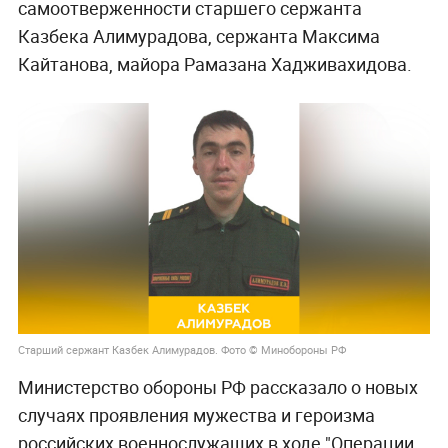
самоотверженности старшего сержанта
Казбека Алимурадова, сержанта Максима
Кайтанова, майора Рамазана Хадживахидова.
Старший сержант Казбек Алимурадов. Фото © Минобороны РФ
Министерство обороны РФ рассказало о новых
случаях проявления мужества и героизма
российских военнослужащих в ходе "Операции