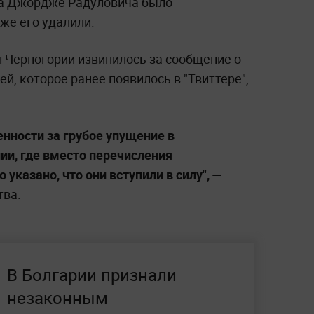
а Джордже Радуловича было
зже его удалили.
 Черногории извинилось за сообщение о
й, которое ранее появилось в "Твиттере",
нности за грубое упущение в
ии, где вместо перечисления
указано, что они вступили в силу", —
ва.
В Болгарии признали
незаконным