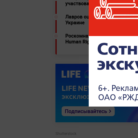
участвовавших в пытках
Лавров оценил возможность и
Украине
Роскомнадзор ограничил дост
Human Rights Watch
Shutterstock