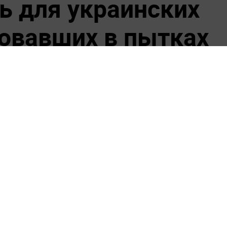
ь для украинских
вовавших в пытках
 партии в Госдуме Леонида Слуцкого,
и по отмене моратория проведут в
едложил обменять солдат ВСУ на этих
вавшим в пытках мирных жителей и
ужно применять смертную казнь. С таким
ция ЛДПР в Госдуме.
ючение из моратория на смертную казнь
которые участвовали в пытках и зверствах