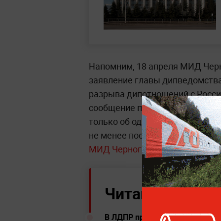
Напомним, 18 апреля МИД Черн
заявление главы дипведомств
разрыва дипотношений с Росси
сообщение пропало, а пресс-сл
только об одном из видов рес
не менее после этого
Посольств
МИД Черногории
и потребовал
Читайте ещё:
В ЛДПР предложили применять