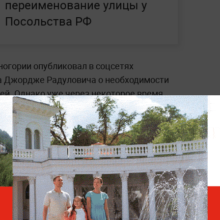
переименование улицы у
Посольства РФ
огории опубликовал в соцсетях
а Джордже Радуловича о необходимости
ей. Однако уже через некоторое время
ужба ведомства пояснила, что речь шла
триктивных мер в отношении Москвы. Тем
о России в Подгорице направило ноту в
о разъяснений.
 смертную казнь для украинских бойцов,