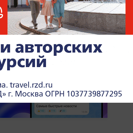
спользования ядерного оружия на
уп к сайту американской организации