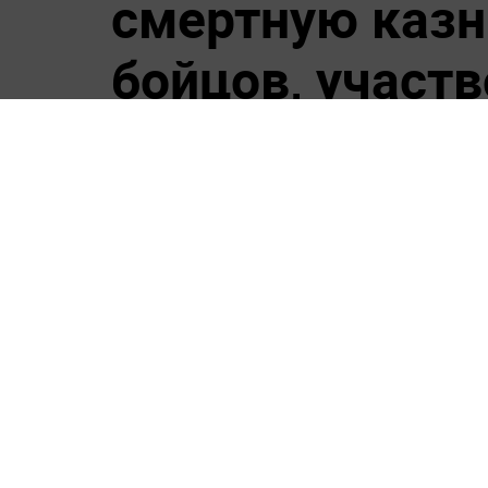
смертную казн
бойцов, участ
По словам врио главы фракции
консультации со специалистам
ближайшее время. Он также пр
людей.
К украинским бойцам, участво
российских военнослужащих, н
предложением выступила фрак
"ЛДПР предлагает ввести искл
для тех украинских боевиков, 