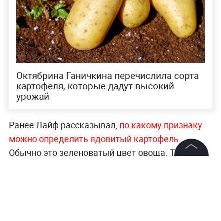
Октябрина Ганичкина перечислила сорта
картофеля, которые дадут высокий
урожай
Ранее Лайф рассказывал,
по какому признаку
можно определить ядовитый картофель.
Обычно это зеленоватый цвет овоща. Такой
корнеплод нужно просто выбросить. Удалить из
©
2026
News Media Holding.
Все права защищены
него токсичное вещество практически
невозможно ни с помощью термической
обработки, ни срезав поражённую часть.
Информация