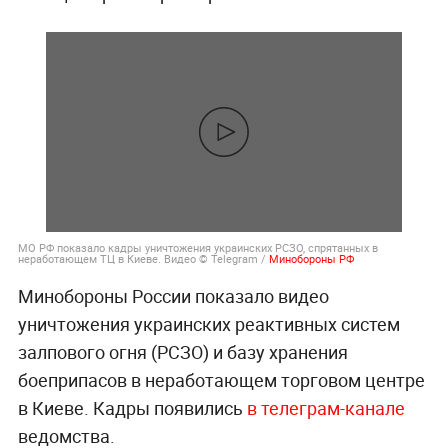
МО РФ показало кадры уничтожения украинских РСЗО, спрятанных в
неработающем ТЦ в Киеве. Видео © Telegram /
Минобороны РФ
Минобороны России показало видео
уничтожения украинских реактивных систем
залпового огня (РСЗО) и базу хранения
боеприпасов в неработающем торговом центре
в Киеве. Кадры появились
в телеграм-канале
ведомства.