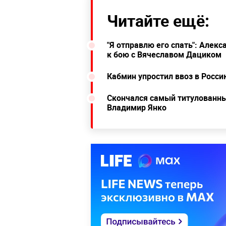
Читайте ещё:
"Я отправлю его спать": Алек
к бою с Вячеславом Дациком
Кабмин упростил ввоз в Росс
Скончался самый титулованны
Владимир Янко