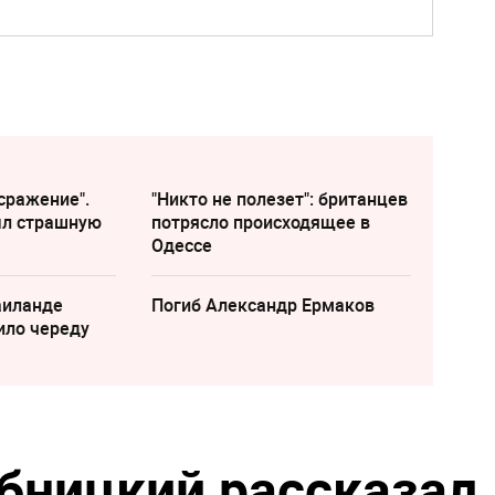
сражение".
"Никто не полезет": британцев
ыл страшную
потрясло происходящее в
Одессе
аиланде
Погиб Александр Ермаков
ило череду
бницкий рассказал,