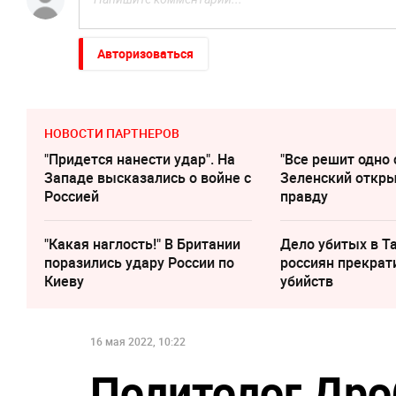
Авторизоваться
НОВОСТИ ПАРТНЕРОВ
"Придется нанести удар". На
"Все решит одно 
Западе высказались о войне с
Зеленский откр
Россией
правду
"Какая наглость!" В Британии
Дело убитых в Т
поразились удару России по
россиян прекрат
Киеву
убийств
16 мая 2022, 10:22
Политолог Дро