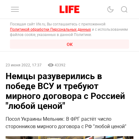
Посещая сайт life.ru, Вы соглашаетесь с приложенной
Политикой обработки Персональных данных
и с использованием
файлов cookie, указанных в данной Политике.
ОК
23 июня 2022, 17:37
43392
Немцы разуверились в
победе ВСУ и требуют
мирного договора с Россией
"любой ценой"
Посол Украины Мельник: В ФРГ растёт число
сторонников мирного договора с РФ "любой ценой"