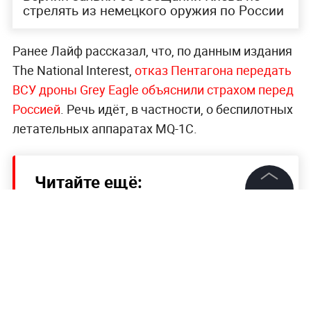
стрелять из немецкого оружия по России
Ранее Лайф рассказал, что, по данным издания
The National Interest,
отказ Пентагона передать
ВСУ дроны Grey Eagle объяснили страхом перед
Россией
. Речь идёт, в частности, о беспилотных
летательных аппаратах MQ-1C.
Читайте ещё:
©
2026
News Media Holding.
Зеленский допустил переход Украины к
Все права защищены
израильской модели армии
Зеленский заявил, что украинцам надоела
тема войны
Информация
Силы ЛНР замкнут кольцо вокруг
Контакты
Лисичанска в ближайшие дни