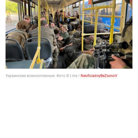
Украинские военнопленные. Фото © t.me /
NeoficialniyBeZsonoV