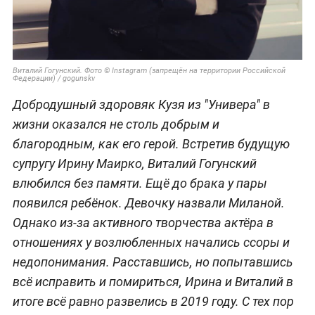
Виталий Гогунский. Фото © Instagram (запрещён на территории Российской
Федерации) / gogunskv
Добродушный здоровяк Кузя из "Универа" в
жизни оказался не столь добрым и
благородным, как его герой. Встретив будущую
супругу Ирину Маирко, Виталий Гогунский
влюбился без памяти. Ещё до брака у пары
появился ребёнок. Девочку назвали Миланой.
Однако из-за активного творчества актёра в
отношениях у возлюбленных начались ссоры и
недопонимания. Расставшись, но попытавшись
всё исправить и помириться, Ирина и Виталий в
итоге всё равно развелись в 2019 году. С тех пор