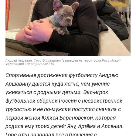
Андрей Аршавин. Фото © Instagram (запрещён на территории Российской
Федерации) / andrey.arshavin10
Спортивные достижения футболисту Андрею
Аршавину даются куда легче, чем умение
уживаться с родными детьми. Экс-игрок
футбольной сборной России с несвойственной
трусостью и не по-мужски поступил сначала с
первой женой Юлией Барановской, которая
родила ему троих детей: Яну, Артёма и Арсения.
Горе-отец разорвал все отношения с