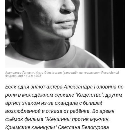
Александр Головин. Фото © Instagram (запрещён на территории Российской
Федерации) / s.a.n.e.k13
Если одни знают актёра Александра Головина по
роли в молодёжном сериале "Кадетство", другим
артист знаком из-за скандала с бывшей
возлюбленной и отказа от ребёнка. Во время
съёмок фильма "Женщины против мужчин.
Крымские каникулы" Светлана Белогурова