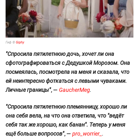
Гиф ©
Giphy
"Спросила пятилетнюю дочь, хочет ли она
сфотографироваться с Дедушкой Морозом. Она
посмеялась, посмотрела на меня и сказала, что
ей неинтересно фоткаться с левыми чуваками.
, —
Личные границы"
GaucherMeg
.
"Спросила пятилетнюю племянницу, хорошо ли
она себя вела, на что она ответила, что "ведёт
себя так же хорошо, как банан". Теперь у меня
, —
ещё больше вопросов"
pro_worrier_
.