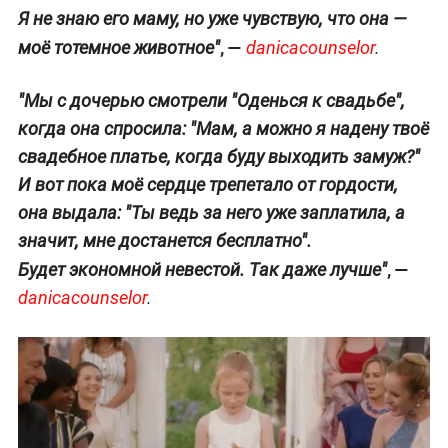
Я не знаю его маму, но уже чувствую, что она —
, —
моё тотемное животное"
danicacounselor
.
"Мы с дочерью смотрели "Оденься к свадьбе",
когда она спросила: "Мам, а можно я надену твоё
свадебное платье, когда буду выходить замуж?"
И вот пока моё сердце трепетало от гордости,
она выдала: "Ты ведь за него уже заплатила, а
значит, мне достанется бесплатно".
, —
Будет экономной невестой. Так даже лучше"
danicacounselor
.