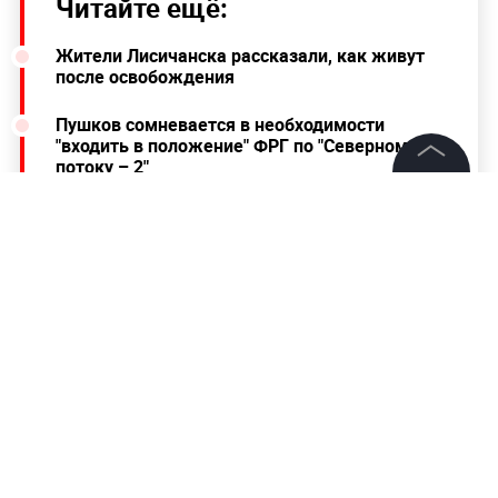
Читайте ещё:
Жители Лисичанска рассказали, как живут
после освобождения
Пушков сомневается в необходимости
"входить в положение" ФРГ по "Северному
потоку – 2"
©
2026
News Media Holding.
Невролог рассказал, как поцелуи вредят
Все права защищены
здоровью
Информация
Контакты
Редакция
Правовая информация
Политика обработки персональных данных
Партнерам