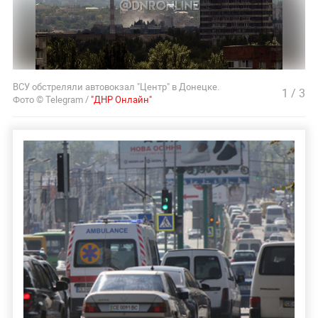
ВСУ обстреляли автовокзал "Центр" в Донецке.
1
/
3
Фото © Telegram /
"ДНР Онлайн"