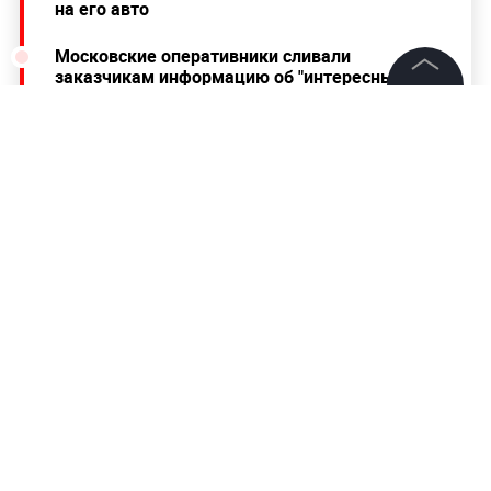
на его авто
Московские оперативники сливали
заказчикам информацию об "интересных"
гражданах России
©
2026
News Media Holding.
Все права защищены
Информация
Контакты
Редакция
Правовая информация
Политика обработки персональных данных
Партнерам
RSS