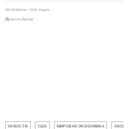
Win McNamee / Getty Images
Николь Вербер
НОВОСТИ
США
МИРОВАЯ ЭКОНОМИКА
ЭКОНО