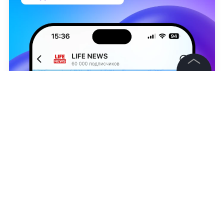
©
2026
News Media Holding.
Все права защищены
Информация
Контакты
ТАСС / Пресс-служба Минобороны РФ
Редакция
Анатолий Симоненко
Правовая информация
Политика обработки персональных данных
Партнерам