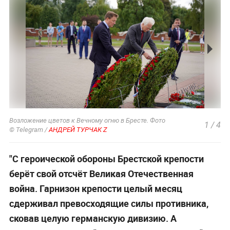
Возложение цветов к Вечному огню в Бресте. Фото
1
/
4
© Telegram /
АНДРЕЙ ТУРЧАК Z
"С героической обороны Брестской крепости
берёт свой отсчёт Великая Отечественная
война. Гарнизон крепости целый месяц
сдерживал превосходящие силы противника,
сковав целую германскую дивизию. А