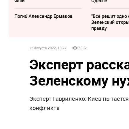
часы
Одессе
Погиб Александр Ермаков
"Все решит одно 
Зеленский откр
правду
25 августа 2022, 13:22
5992
Эксперт расск
Зеленскому н
Эксперт Гавриленко: Киев пытается
конфликта