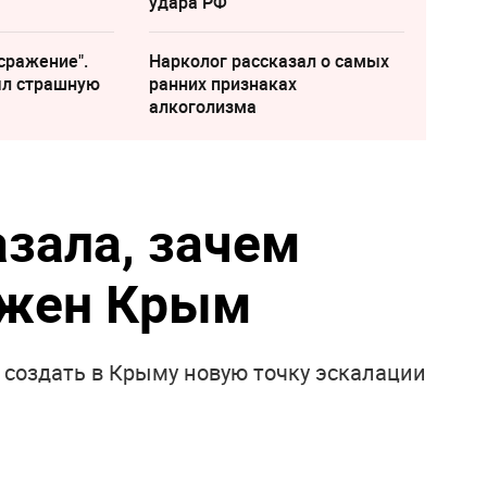
удара РФ
сражение".
Нарколог рассказал о самых
ыл страшную
ранних признаках
алкоголизма
азала, зачем
ужен Крым
 создать в Крыму новую точку эскалации