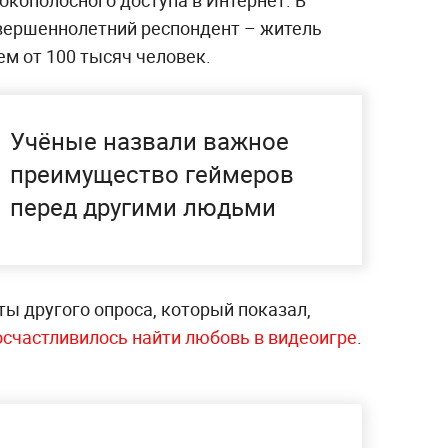
окополосного доступа в Интернет. В
овершеннолетний респондент – житель
ем от 100 тысяч человек.
Учёные назвали важное
преимущество геймеров
перед другими людьми
ы другого опроса, который показал,
осчастливилось найти любовь в видеоигре
.