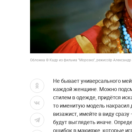
Обложка © Кадр из фильма "Морозко", режиссёр Александр
Не бывает универсального мей
каждой женщине. Можно подсмот
стилем в одежде, придётся иска
то именитую модель накрасил
визажист, имейте в виду сразу
будут выглядеть иначе. Опред
ошибок в макияже, которые игр