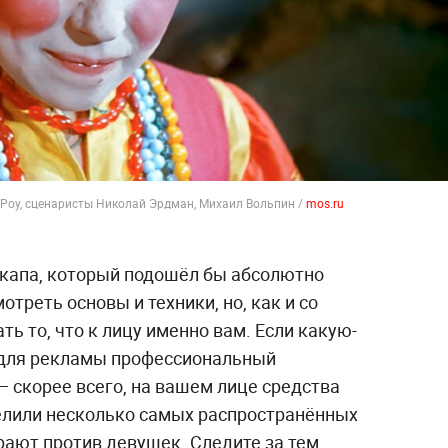
 Роу, сценаристы Николай Эрдман, Михаил Вольпин /
mos.ru
капа, который подошёл бы абсолютно
реть основы и техники, но, как и со
ть то, что к лицу именно вам. Если какую-
 для рекламы профессиональный
 — скорее всего, на вашем лице средства
елили несколько самых распространённых
ают против девушек. Следите за тем,